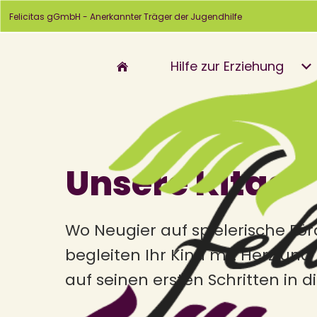
Felicitas gGmbH - Anerkannter Träger der Jugendhilfe
Hilfe zur Erziehung
Unsere Kitas
Wo Neugier auf spielerische Förd
begleiten Ihr Kind mit Herz u
auf seinen ersten Schritten in di