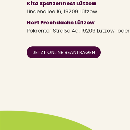
Kita Spatzennest Lützow
Lindenallee 16, 19209 Lützow
Hort Frechdachs Lützow
Pokrenter Straße 4a, 19209 Lützow oder
JETZT ONLINE BEANTRAGEN