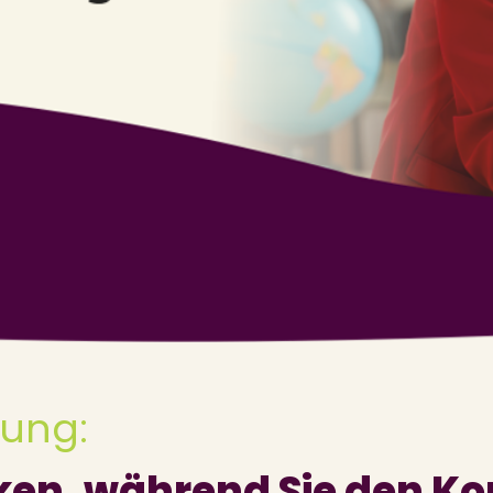
uung:
ken, während Sie den Kop