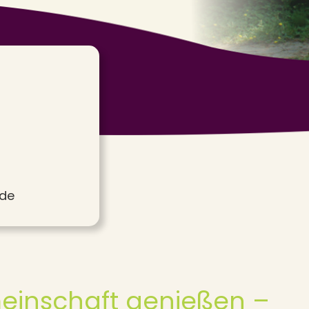
.de
einschaft genießen –