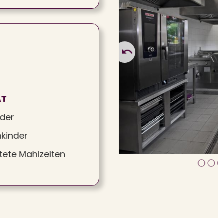
ÄT
nder
nkinder
itete Mahlzeiten